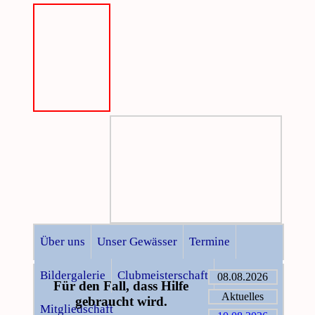
Über uns
Unser Gewässer
Termine
Bildergalerie
Clubmeisterschaft
08.08.2026
Für den Fall, dass Hilfe
Aktuelles
gebraucht wird.
Mitgliedschaft